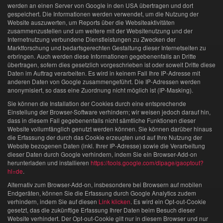
werden an einen Server von Google in den USA übertragen und dort
gespeichert. Die Informationen werden verwendet, um die Nutzung der
Website auszuwerten, um Reports über die Websiteaktivitäten
zusammenzustellen und um weitere mit der Websitenutzung und der
Internetnutzung verbundene Dienstleistungen zu Zwecken der
Marktforschung und bedarfsgerechten Gestaltung dieser Internetseiten zu
erbringen. Auch werden diese Informationen gegebenenfalls an Dritte
übertragen, sofern dies gesetzlich vorgeschrieben ist oder soweit Dritte diese
Daten im Auftrag verarbeiten. Es wird in keinem Fall Ihre IP-Adresse mit
anderen Daten von Google zusammengeführt. Die IP-Adressen werden
anonymisiert, so dass eine Zuordnung nicht möglich ist (IP-Masking).
Sie können die Installation der Cookies durch eine entsprechende
Einstellung der Browser-Software verhindern; wir weisen jedoch darauf hin,
dass in diesem Fall gegebenenfalls nicht sämtliche Funktionen dieser
Website vollumfänglich genutzt werden können. Sie können darüber hinaus
die Erfassung der durch das Cookie erzeugten und auf Ihre Nutzung der
Website bezogenen Daten (inkl. Ihrer IP-Adresse) sowie die Verarbeitung
dieser Daten durch Google verhindern, indem Sie ein Browser-Add-on
herunterladen und installieren
https://tools.google.com/dlpage/gaoptout?
hl=de
.
Alternativ zum Browser-Add-on, insbesondere bei Browsern auf mobilen
Endgeräten, können Sie die Erfassung durch Google Analytics zudem
verhindern, indem Sie auf diesen
Link klicken
. Es wird ein Opt-out-Cookie
gesetzt, das die zukünftige Erfassung Ihrer Daten beim Besuch dieser
Website verhindert. Der Opt-out-Cookie gilt nur in diesem Browser und nur