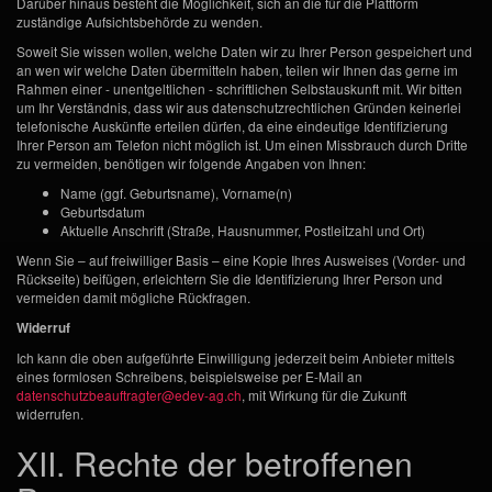
Darüber hinaus besteht die Möglichkeit, sich an die für die Plattform
zuständige Aufsichtsbehörde zu wenden.
Soweit Sie wissen wollen, welche Daten wir zu Ihrer Person gespeichert und
an wen wir welche Daten übermitteln haben, teilen wir Ihnen das gerne im
Rahmen einer - unentgeltlichen - schriftlichen Selbstauskunft mit. Wir bitten
um Ihr Verständnis, dass wir aus datenschutzrechtlichen Gründen keinerlei
telefonische Auskünfte erteilen dürfen, da eine eindeutige Identifizierung
Ihrer Person am Telefon nicht möglich ist. Um einen Missbrauch durch Dritte
zu vermeiden, benötigen wir folgende Angaben von Ihnen:
Name (ggf. Geburtsname), Vorname(n)
Geburtsdatum
Aktuelle Anschrift (Straße, Hausnummer, Postleitzahl und Ort)
Wenn Sie – auf freiwilliger Basis – eine Kopie Ihres Ausweises (Vorder- und
Rückseite) beifügen, erleichtern Sie die Identifizierung Ihrer Person und
vermeiden damit mögliche Rückfragen.
Widerruf
Ich kann die oben aufgeführte Einwilligung jederzeit beim Anbieter mittels
eines formlosen Schreibens, beispielsweise per E-Mail an
datenschutzbeauftragter@edev-ag.ch
, mit Wirkung für die Zukunft
widerrufen.
XII. Rechte der betroffenen