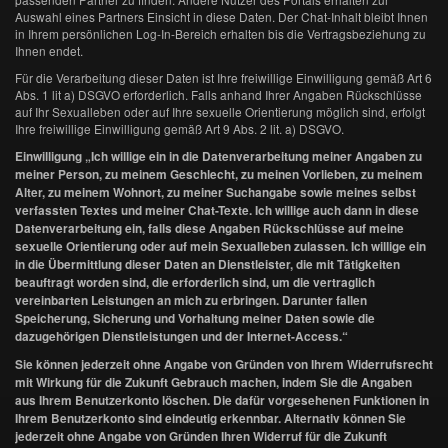
Auswahl eines Partners Einsicht in diese Daten. Der Chat-Inhalt bleibt Ihnen
in Ihrem persönlichen Log-In-Bereich erhalten bis die Vertragsbeziehung zu
Ihnen endet.
Für die Verarbeitung dieser Daten ist Ihre freiwillige Einwilligung gemäß Art 6
Abs. 1 lit a) DSGVO erforderlich. Falls anhand Ihrer Angaben Rückschlüsse
auf Ihr Sexualleben oder auf Ihre sexuelle Orientierung möglich sind, erfolgt
Ihre freiwillige Einwilligung gemäß Art 9 Abs. 2 lit. a) DSGVO.
Einwilligung „Ich willige ein in die Datenverarbeitung meiner Angaben zu
meiner Person, zu meinem Geschlecht, zu meinen Vorlieben, zu meinem
Alter, zu meinem Wohnort, zu meiner Suchangabe sowie meines selbst
verfassten Textes und meiner Chat-Texte. Ich willige auch dann in diese
Datenverarbeitung ein, falls diese Angaben Rückschlüsse auf meine
sexuelle Orientierung oder auf mein Sexualleben zulassen. Ich willige ein
in die Übermittlung dieser Daten an Dienstleister, die mit Tätigkeiten
beauftragt worden sind, die erforderlich sind, um die vertraglich
vereinbarten Leistungen an mich zu erbringen. Darunter fallen
Speicherung, Sicherung und Vorhaltung meiner Daten sowie die
dazugehörigen Dienstleistungen und der Internet-Access.“
Sie können jederzeit ohne Angabe von Gründen von Ihrem Widerrufsrecht
mit Wirkung für die Zukunft Gebrauch machen, indem Sie die Angaben
aus Ihrem Benutzerkonto löschen. Die dafür vorgesehenen Funktionen in
Ihrem Benutzerkonto sind eindeutig erkennbar. Alternativ können Sie
jederzeit ohne Angabe von Gründen Ihren Widerruf für die Zukunft