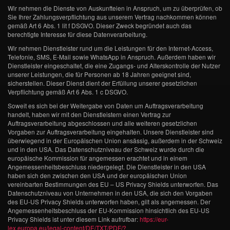
Wir nehmen die Dienste von Auskunfteien in Anspruch, um zu überprüfen, ob
Sie Ihrer Zahlungsverpflichtung aus unserem Vertrag nachkommen können
gemäß Art 6 Abs. 1 lit f DSGVO. Dieser Zweck begründet auch das
berechtigte Interesse für diese Datenverarbeitung.
Wir nehmen Dienstleister rund um die Leistungen für den Internet-Access,
Telefonie, SMS, E-Mail sowie WhatsApp in Anspruch. Außerdem haben wir
Dienstleister eingeschaltet, die eine Zugangs- und Alterskontrolle der Nutzer
unserer Leistungen, die für Personen ab 18 Jahren geeignet sind,
sicherstellen. Dieser Dienst dient der Erfüllung unserer gesetzlichen
Verpflichtung gemäß Art 6 Abs. 1 c DSGVO.
Soweit es sich bei der Weitergabe von Daten um Auftragsverarbeitung
handelt, haben wir mit den Dienstleistern einen Vertrag zur
Auftragsverarbeitung abgeschlossen und alle weiteren gesetzlichen
Vorgaben zur Auftragsverarbeitung eingehalten. Unsere Dienstleister sind
überwiegend in der Europäischen Union ansässig, außerdem in der Schweiz
und in den USA. Das Datenschutzniveau der Schweiz wurde durch die
europäische Kommission für angemessen erachtet und in einem
Angemessenheitsbeschluss niedergelegt. Die Dienstleister in den USA
haben sich den zwischen den USA und der europäischen Union
vereinbarten Bestimmungen des EU – US Privacy Shields unterworfen. Das
Datenschutzniveau von Unternehmen in den USA, die sich den Vorgaben
des EU-US Privacy Shields unterworfen haben, gilt als angemessen. Der
Angemessenheitsbeschluss der EU-Kommission hinsichtlich des EU-US
Privacy Shields ist unter diesem Link aufrufbar:
https://eur-
lex.europa.eu/legal-content/DE/TXT/PDF/?