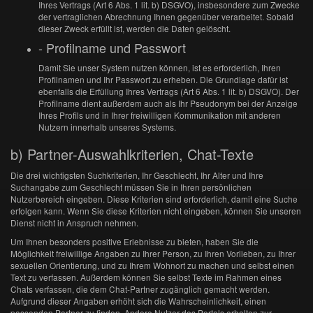
Ihres Vertrags (Art 6 Abs. 1 lit. b) DSGVO), insbesondere zum Zwecke
der vertraglichen Abrechnung Ihnen gegenüber verarbeitet. Sobald
dieser Zweck erfüllt ist, werden die Daten gelöscht.
- Profilname und Passwort
Damit Sie unser System nutzen können, ist es erforderlich, Ihren
Profilnamen und Ihr Passwort zu erheben. Die Grundlage dafür ist
ebenfalls die Erfüllung Ihres Vertrags (Art 6 Abs. 1 lit. b) DSGVO). Der
Profilname dient außerdem auch als Ihr Pseudonym bei der Anzeige
Ihres Profils und in Ihrer freiwilligen Kommunikation mit anderen
Nutzern innerhalb unseres Systems.
b) Partner-Auswahlkriterien, Chat-Texte
Die drei wichtigsten Suchkriterien, Ihr Geschlecht, Ihr Alter und Ihre
Suchangabe zum Geschlecht müssen Sie in Ihren persönlichen
Nutzerbereich eingeben. Diese Kriterien sind erforderlich, damit eine Suche
erfolgen kann. Wenn Sie diese Kriterien nicht eingeben, können Sie unseren
Dienst nicht in Anspruch nehmen.
Um Ihnen besonders positive Erlebnisse zu bieten, haben Sie die
Möglichkeit freiwillige Angaben zu Ihrer Person, zu Ihren Vorlieben, zu Ihrer
sexuellen Orientierung, und zu Ihrem Wohnort zu machen und selbst einen
Text zu verfassen. Außerdem können Sie selbst Texte im Rahmen eines
Chats verfassen, die dem Chat-Partner zugänglich gemacht werden.
Aufgrund dieser Angaben erhöht sich die Wahrscheinlichkeit, einen
passenden Partner zu finden. Andere Nutzer des Portals erhalten zur