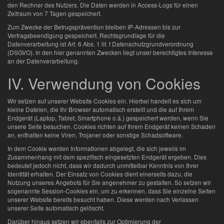
den Rechner des Nutzers. Die Daten werden in Access-Logs für einen
Zeitraum von 7 Tagen gespeichert.
Zum Zwecke der Betrugsprävention bleiben IP-Adressen bis zur
Vertragsbeendigung gespeichert. Rechtsgrundlage für die
Datenverarbeitung ist Art. 6 Abs. 1 lit. f Datenschutzgrundverordnung
(DSGVO). In den hier genannten Zwecken liegt unser berechtigtes Interesse
an der Datenverarbeitung.
IV. Verwendung von Cookies
Wir setzen auf unserer Website Cookies ein. Hierbei handelt es sich um
kleine Dateien, die Ihr Browser automatisch erstellt und die auf Ihrem
Endgerät (Laptop, Tablet, Smartphone o.ä.) gespeichert werden, wenn Sie
unsere Seite besuchen. Cookies richten auf Ihrem Endgerät keinen Schaden
an, enthalten keine Viren, Trojaner oder sonstige Schadsoftware.
In dem Cookie werden Informationen abgelegt, die sich jeweils im
Zusammenhang mit dem spezifisch eingesetzten Endgerät ergeben. Dies
bedeutet jedoch nicht, dass wir dadurch unmittelbar Kenntnis von Ihrer
Identität erhalten. Der Einsatz von Cookies dient einerseits dazu, die
Nutzung unseres Angebots für Sie angenehmer zu gestalten. So setzen wir
sogenannte Session-Cookies ein, um zu erkennen, dass Sie einzelne Seiten
unserer Website bereits besucht haben. Diese werden nach Verlassen
unserer Seite automatisch gelöscht.
Darüber hinaus setzen wir ebenfalls zur Optimierung der