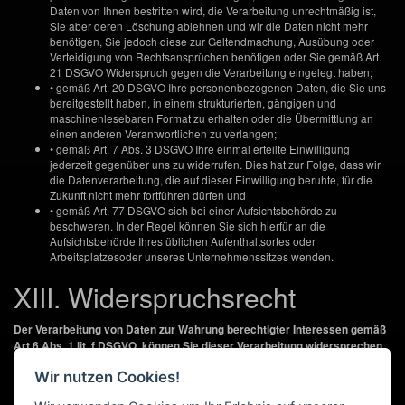
Daten von Ihnen bestritten wird, die Verarbeitung unrechtmäßig ist,
Sie aber deren Löschung ablehnen und wir die Daten nicht mehr
benötigen, Sie jedoch diese zur Geltendmachung, Ausübung oder
Verteidigung von Rechtsansprüchen benötigen oder Sie gemäß Art.
21 DSGVO Widerspruch gegen die Verarbeitung eingelegt haben;
• gemäß Art. 20 DSGVO Ihre personenbezogenen Daten, die Sie uns
bereitgestellt haben, in einem strukturierten, gängigen und
maschinenlesebaren Format zu erhalten oder die Übermittlung an
einen anderen Verantwortlichen zu verlangen;
• gemäß Art. 7 Abs. 3 DSGVO Ihre einmal erteilte Einwilligung
jederzeit gegenüber uns zu widerrufen. Dies hat zur Folge, dass wir
die Datenverarbeitung, die auf dieser Einwilligung beruhte, für die
Zukunft nicht mehr fortführen dürfen und
• gemäß Art. 77 DSGVO sich bei einer Aufsichtsbehörde zu
beschweren. In der Regel können Sie sich hierfür an die
Aufsichtsbehörde Ihres üblichen Aufenthaltsortes oder
Arbeitsplatzesoder unseres Unternehmenssitzes wenden.
XIII. Widerspruchsrecht
Der Verarbeitung von Daten zur Wahrung berechtigter Interessen gemäß
Art 6 Abs. 1 lit. f DSGVO, können Sie dieser Verarbeitung widersprechen,
wenn sich aus Ihrer besonderen Situation Gründe ergeben, die gegen die
Wir nutzen Cookies!
Datenverarbeitung sprechen. Der Widerspruch ist an unseren
Datenschutzbeauftragten per Post unter der o.g. Adresse des