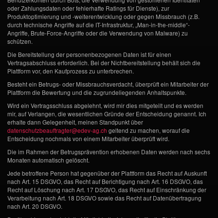
oder Zahlungsdaten oder fehlerhafte Ratings für Dienste), zur
Produktoptimierung und -weiterentwicklung oder gegen Missbrauch (z.B.
durch technische Angriffe auf die IT-Infrastruktur, „Man-in-the-middle“-
Angriffe, Brute-Force-Angriffe oder die Verwendung von Malware) zu
schützen.
Die Bereitstellung der personenbezogenen Daten ist für einen
Vertragsabschluss erforderlich. Bei der Nichtbereitstellung behält sich die
Plattform vor, den Kaufprozess zu unterbrechen.
Besteht ein Betrugs- oder Missbrauchsverdacht, überprüft ein Mitarbeiter der
Plattform die Bewertung und die zugrundeliegenden Anhaltspunkte.
Wird ein Vertragsschluss abgelehnt, wird mir dies mitgeteilt und es werden
mir, auf Verlangen, die wesentlichen Gründe der Entscheidung genannt. Ich
erhalte dann Gelegenheit, meinen Standpunkt über
datenschutzbeauftragter@edev-ag.ch
geltend zu machen, worauf die
Entscheidung nochmals von einem Mitarbeiter überprüft wird.
Die im Rahmen der Betrugsprävention erhobenen Daten werden nach sechs
Monaten automatisch gelöscht.
Jede betroffene Person hat gegenüber der Plattform das Recht auf Auskunft
nach Art. 15 DSGVO, das Recht auf Berichtigung nach Art. 16 DSGVO, das
Recht auf Löschung nach Art. 17 DSGVO, das Recht auf Einschränkung der
Verarbeitung nach Art. 18 DSGVO sowie das Recht auf Datenübertragung
nach Art. 20 DSGVO.