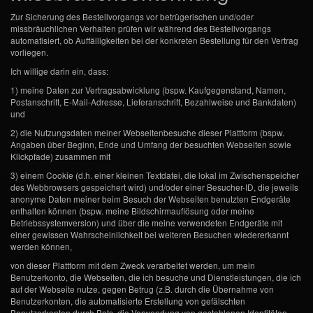
Zur Sicherung des Bestellvorgangs vor betrügerischen und/oder
missbräuchlichen Verhalten prüfen wir während des Bestellvorgangs
automatisiert, ob Auffälligkeiten bei der konkreten Bestellung für den Vertrag
vorliegen.
Ich willige darin ein, dass:
1) meine Daten zur Vertragsabwicklung (bspw. Kaufgegenstand, Namen,
Postanschrift, E-Mail-Adresse, Lieferanschrift, Bezahlweise und Bankdaten)
und
2) die Nutzungsdaten meiner Webseitenbesuche dieser Plattform (bspw.
Angaben über Beginn, Ende und Umfang der besuchten Webseiten sowie
Klickpfade) zusammen mit
3) einem Cookie (d.h. einer kleinen Textdatei, die lokal im Zwischenspeicher
des Webbrowsers gespeichert wird) und/oder einer Besucher-ID, die jeweils
anonyme Daten meiner beim Besuch der Webseiten benutzten Endgeräte
enthalten können (bspw. meine Bildschirmauflösung oder meine
Betriebssystemversion) und über die meine verwendeten Endgeräte mit
einer gewissen Wahrscheinlichkeit bei weiteren Besuchen wiedererkannt
werden können,
von dieser Plattform mit dem Zweck verarbeitet werden, um mein
Benutzerkonto, die Webseiten, die ich besuche und Dienstleistungen, die ich
auf der Webseite nutze, gegen Betrug (z.B. durch die Übernahme von
Benutzerkonten, die automatisierte Erstellung von gefälschten
Benutzerkonten durch Bots, die Verwendung von gestohlenen Identitäten