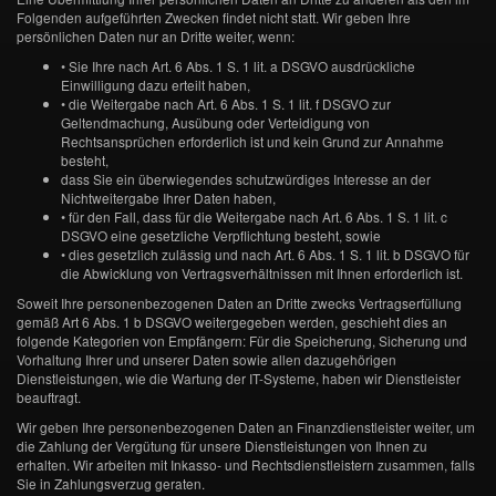
Folgenden aufgeführten Zwecken findet nicht statt. Wir geben Ihre
persönlichen Daten nur an Dritte weiter, wenn:
• Sie Ihre nach Art. 6 Abs. 1 S. 1 lit. a DSGVO ausdrückliche
Einwilligung dazu erteilt haben,
• die Weitergabe nach Art. 6 Abs. 1 S. 1 lit. f DSGVO zur
Geltendmachung, Ausübung oder Verteidigung von
Rechtsansprüchen erforderlich ist und kein Grund zur Annahme
besteht,
dass Sie ein überwiegendes schutzwürdiges Interesse an der
Nichtweitergabe Ihrer Daten haben,
• für den Fall, dass für die Weitergabe nach Art. 6 Abs. 1 S. 1 lit. c
DSGVO eine gesetzliche Verpflichtung besteht, sowie
• dies gesetzlich zulässig und nach Art. 6 Abs. 1 S. 1 lit. b DSGVO für
die Abwicklung von Vertragsverhältnissen mit Ihnen erforderlich ist.
Soweit Ihre personenbezogenen Daten an Dritte zwecks Vertragserfüllung
gemäß Art 6 Abs. 1 b DSGVO weitergegeben werden, geschieht dies an
folgende Kategorien von Empfängern: Für die Speicherung, Sicherung und
Vorhaltung Ihrer und unserer Daten sowie allen dazugehörigen
Dienstleistungen, wie die Wartung der IT-Systeme, haben wir Dienstleister
beauftragt.
Wir geben Ihre personenbezogenen Daten an Finanzdienstleister weiter, um
die Zahlung der Vergütung für unsere Dienstleistungen von Ihnen zu
erhalten. Wir arbeiten mit Inkasso- und Rechtsdienstleistern zusammen, falls
Sie in Zahlungsverzug geraten.