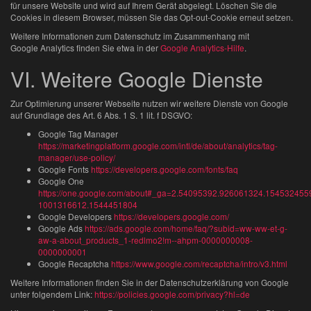
für unsere Website und wird auf Ihrem Gerät abgelegt. Löschen Sie die
Cookies in diesem Browser, müssen Sie das Opt-out-Cookie erneut setzen.
Weitere Informationen zum Datenschutz im Zusammenhang mit
Google Analytics finden Sie etwa in der
Google Analytics-Hilfe
.
VI. Weitere Google Dienste
Zur Optimierung unserer Webseite nutzen wir weitere Dienste von Google
auf Grundlage des Art. 6 Abs. 1 S. 1 lit. f DSGVO:
Google Tag Manager
https://marketingplatform.google.com/intl/de/about/analytics/tag-
manager/use-policy/
Google Fonts
https://developers.google.com/fonts/faq
Google One
https://one.google.com/about#_ga=2.54095392.926061324.154532455
1001316612.1544451804
Google Developers
https://developers.google.com/
Google Ads
https://ads.google.com/home/faq/?subid=ww-ww-et-g-
aw-a-about_products_1-redlmo2!m--ahpm-0000000008-
0000000001
Google Recaptcha
https://www.google.com/recaptcha/intro/v3.html
Weitere Informationen finden Sie in der Datenschutzerklärung von Google
unter folgendem Link:
https://policies.google.com/privacy?hl=de