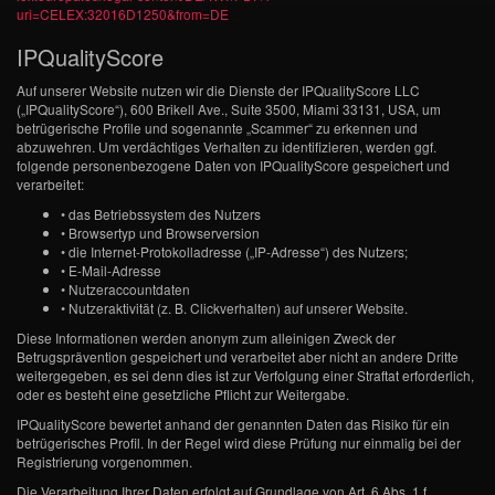
uri=CELEX:32016D1250&from=DE
IPQualityScore
Auf unserer Website nutzen wir die Dienste der IPQualityScore LLC
(„IPQualityScore“), 600 Brikell Ave., Suite 3500, Miami 33131, USA, um
betrügerische Profile und sogenannte „Scammer“ zu erkennen und
abzuwehren. Um verdächtiges Verhalten zu identifizieren, werden ggf.
folgende personenbezogene Daten von IPQualityScore gespeichert und
verarbeitet:
• das Betriebssystem des Nutzers
• Browsertyp und Browserversion
• die Internet-Protokolladresse („IP-Adresse“) des Nutzers;
• E-Mail-Adresse
• Nutzeraccountdaten
• Nutzeraktivität (z. B. Clickverhalten) auf unserer Website.
Diese Informationen werden anonym zum alleinigen Zweck der
Betrugsprävention gespeichert und verarbeitet aber nicht an andere Dritte
weitergegeben, es sei denn dies ist zur Verfolgung einer Straftat erforderlich,
oder es besteht eine gesetzliche Pflicht zur Weitergabe.
IPQualityScore bewertet anhand der genannten Daten das Risiko für ein
betrügerisches Profil. In der Regel wird diese Prüfung nur einmalig bei der
Registrierung vorgenommen.
Die Verarbeitung Ihrer Daten erfolgt auf Grundlage von Art. 6 Abs. 1 f