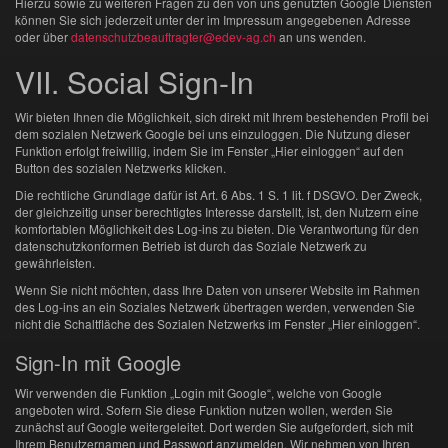
Hierzu sowie zu weiteren Fragen zu den von uns genutzten Google Diensten
können Sie sich jederzeit unter der im Impressum angegebenen Adresse
oder über
datenschutzbeauftragter@edev-ag.ch
an uns wenden.
VII. Social Sign-In
Wir bieten Ihnen die Möglichkeit, sich direkt mit Ihrem bestehenden Profil bei
dem sozialen Netzwerk Google bei uns einzuloggen. Die Nutzung dieser
Funktion erfolgt freiwillig, indem Sie im Fenster „Hier einloggen“ auf den
Button des sozialen Netzwerks klicken.
Die rechtliche Grundlage dafür ist Art. 6 Abs. 1 S. 1 lit. f DSGVO. Der Zweck,
der gleichzeitig unser berechtigtes Interesse darstellt, ist, den Nutzern eine
komfortablen Möglichkeit des Log-ins zu bieten. Die Verantwortung für den
datenschutzkonformen Betrieb ist durch das Soziale Netzwerk zu
gewährleisten.
Wenn Sie nicht möchten, dass Ihre Daten von unserer Website im Rahmen
des Log-ins an ein Soziales Netzwerk übertragen werden, verwenden Sie
nicht die Schaltfläche des Sozialen Netzwerks im Fenster „Hier einloggen“.
Sign-In mit Google
Wir verwenden die Funktion „Login mit Google“, welche von Google
angeboten wird. Sofern Sie diese Funktion nutzen wollen, werden Sie
zunächst auf Google weitergeleitet. Dort werden Sie aufgefordert, sich mit
Ihrem Benutzernamen und Passwort anzumelden. Wir nehmen von Ihren