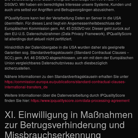
DSGVO. Wir haben ein berechtigtes Interesse unsere Systeme, Kunden und
auch uns selbst vor Angriffen und Betrugsvorgängen abzusichern.
IPQualityScore kann bei der Verarbeitung Daten an Server in die USA
übermitteln. Für dieses Land liegt ein Angemessenheitsbeschluss der
Europäischen Kommission gem. Art. 45 DSGVO vor. Dieser geht zurück auf
den EU-U.S. Datenschutzrahmen (Data Privacy Framework). IPQualityScore
ist allerdings dort aktuell nicht zertifiziert.
Hinsichtlich der Datenübergabe in die USA wurden daher als geeignete
Garantien sog. Standardvertragsklauseln (Standard Contractual Clauses –
SCC) gem. Art. 46 DSGVO abgeschlossen, um ein mit dem der Europäischen
Union vergleichbares Datenschutzniveau auch diesbezüglich
sicherzustellen.
Nähere Informationen zu den Standardvertragsklauseln erhalten Sie unter
https://commission.europa.eu/publications/standard-contractual-clauses-
international-transfers_de
Weitere Informationen über die Datenverarbeitung durch IPQualityScore
finden Sie hier:
https://www.ipqualityscore.com/data-processing-agreement
XI. Einwilligung in Maßnahmen
zur Betrugsverhinderung und
Missbrauchserkennung